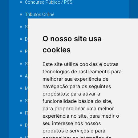
Concurso Público / PSS
Tributos Online
Serviços ISS-E
O nosso site usa
Decretos
cookies
Portarias
Este site utiliza cookies e outras
SAMAE
tecnologias de rastreamento para
Audiência pública
melhorar sua experiência de
navegação para os seguintes
MANUTENÇÃO DE ILUMINAÇÃO PÚBLICA
propósitos:
para ativar a
funcionalidade básica do site
,
Serviços Técnicos TI
para proporcionar uma melhor
ITR
experiência no site
,
para medir o
seu interesse nos nossos
Desapropriações
produtos e serviços e para
Catalogo Eletrônico de Padronização