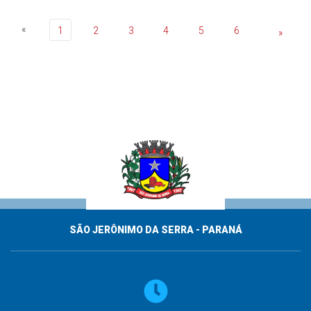
«
1
2
3
4
5
6
»
SÃO JERÔNIMO DA SERRA - PARANÁ