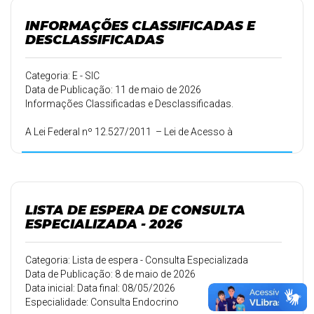
enquanto o sigilo constitui exceção, sendo aplicado
apenas nos casos previstos em lei. Além disso, determina
INFORMAÇÕES CLASSIFICADAS E
que as informações de interesse coletivo devem ser
DESCLASSIFICADAS
divulgadas de forma proativa, especialm
Categoria: E - SIC
Data de Publicação: 11 de maio de 2026
Informações Classificadas e Desclassificadas.
A Lei Federal nº 12.527/2011 – Lei de Acesso à
Informação determina quando uma informação poderá
ser considerada sigilosa se incluída nos “Termos de
Classificação” de acordo com determinados critérios.
LISTA DE ESPERA DE CONSULTA
ESPECIALIZADA - 2026
Categoria: Lista de espera - Consulta Especializada
Data de Publicação: 8 de maio de 2026
Data inicial: Data final: 08/05/2026
Especialidade: Consulta Endocrino