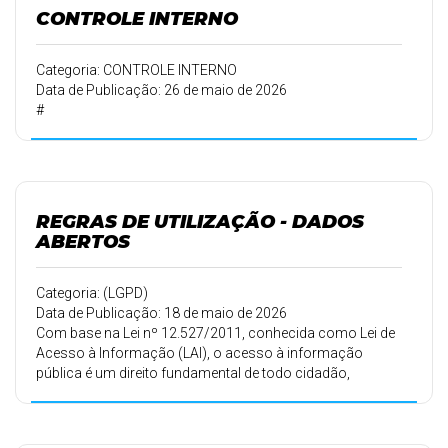
organização pedagógica
CONTROLE INTERNO
durante os jogos da Seleção Brasileira de Futebol na
Copa do Mundo da FIFA
2026.
Categoria: CONTROLE INTERNO
Data de Publicação: 26 de maio de 2026
#
REGRAS DE UTILIZAÇÃO - DADOS
ABERTOS
Categoria: (LGPD)
Data de Publicação: 18 de maio de 2026
Com base na Lei nº 12.527/2011, conhecida como Lei de
Acesso à Informação (LAI), o acesso à informação
pública é um direito fundamental de todo cidadão,
devendo ser garantido pelos órgãos e entidades da
administração pública de forma clara, transparente e
acessível. A lei estabelece que a publicidade é a regra,