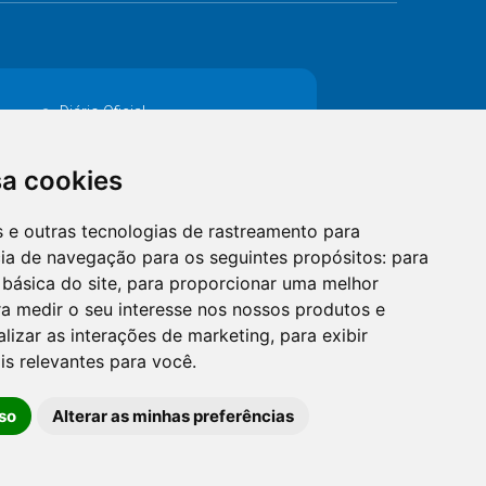
Diário Oficial
Decretos
sa cookies
MANUTENÇÃO DE ILUMINAÇÃO PÚBLICA
es e outras tecnologias de rastreamento para
Catalogo Eletrônico de Padronização
cia de navegação para os seguintes propósitos:
para
 básica do site
,
para proporcionar uma melhor
a medir o seu interesse nos nossos produtos e
alizar as interações de marketing
,
para exibir
is relevantes para você
.
so
Alterar as minhas preferências