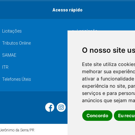
Acesso rápido
Licitações
Legislação
Tributos Online
Serviços ISS-E
O nosso site u
SAMAE
Audiência pública
Este site utiliza cooki
ITR
Desapropriações
melhorar sua experiên
ativar a funcionalidade
Telefones Úteis
experiência no site
,
par
serviços e para person
anúncios que sejam ma
Concordo
Eu recu
 Jerônimo da Serra/PR