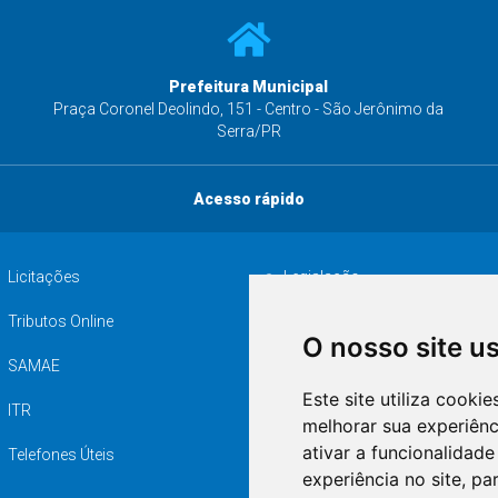
Prefeitura Municipal
s
Praça Coronel Deolindo, 151 - Centro - São Jerônimo da
Serra/PR
Acesso rápido
Licitações
Legislação
Tributos Online
Serviços ISS-E
O nosso site u
SAMAE
Audiência pública
Este site utiliza cooki
ITR
Desapropriações
melhorar sua experiên
ativar a funcionalidade
Telefones Úteis
experiência no site
,
par