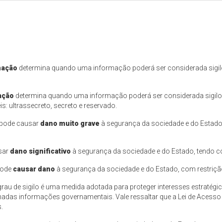
mação
determina quando uma informação poderá ser considerada sigilo
ação
determina quando uma informação poderá ser considerada sigilos
s: ultrassecreto, secreto e reservado.
 pode causar
dano muito grave
à segurança da sociedade e do Estado
sar
dano significativo
à segurança da sociedade e do Estado, tendo co
pode
causar dano
à segurança da sociedade e do Estado, com restrição 
 de sigilo é uma medida adotada para proteger interesses estratégico
minadas informações governamentais. Vale ressaltar que a Lei de Acesso
.