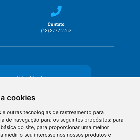
Contato
(43) 3772-2762
Diário Oficial
Decretos
sa cookies
MANUTENÇÃO DE ILUMINAÇÃO PÚBLICA
es e outras tecnologias de rastreamento para
Catalogo Eletrônico de Padronização
cia de navegação para os seguintes propósitos:
para
 básica do site
,
para proporcionar uma melhor
a medir o seu interesse nos nossos produtos e