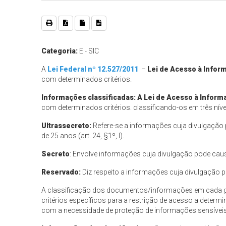
Categoria:
E - SIC
A
Lei Federal nº 12.527/2011
–
Lei de Acesso à Infor
com determinados critérios.
Informações classificadas: A
Lei de Acesso à Inform
com determinados critérios. classificando-os em três nívei
Ultrassecreto:
Refere-se a informações cuja divulgação
de 25 anos (art. 24, §1º, I).
Secreto
: Envolve informações cuja divulgação pode cau
Reservado:
Diz respeito a informações cuja divulgação 
A classificação dos documentos/informações em cada grau
critérios específicos para a restrição de acesso a deter
com a necessidade de proteção de informações sensíveis