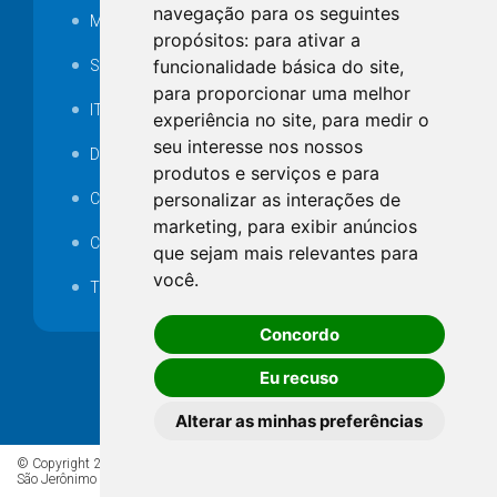
navegação para os seguintes
MANUTENÇÃO DE ILUMINAÇÃO PÚBLICA
propósitos:
para ativar a
funcionalidade básica do site
,
Serviços Técnicos TI
para proporcionar uma melhor
ITR
experiência no site
,
para medir o
seu interesse nos nossos
Desapropriações
produtos e serviços e para
personalizar as interações de
Catalogo Eletrônico de Padronização
marketing
,
para exibir anúncios
Consórcios Municipais
que sejam mais relevantes para
você
.
Telefones Úteis
Concordo
Eu recuso
Alterar as minhas preferências
© Copyright 2026 - Todos os direitos reservados à Prefeitura de
São Jerônimo da Serra/PR