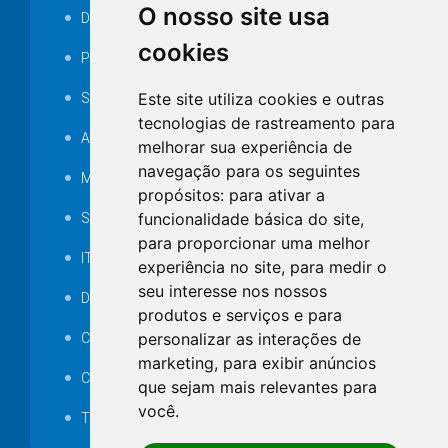
O nosso site usa
Decretos
cookies
Portarias
Este site utiliza cookies e outras
SAMAE
tecnologias de rastreamento para
Audiência pública
melhorar sua experiência de
navegação para os seguintes
MANUTENÇÃO DE ILUMINAÇÃO PÚBLICA
propósitos:
para ativar a
funcionalidade básica do site
,
Serviços Técnicos TI
para proporcionar uma melhor
ITR
experiência no site
,
para medir o
seu interesse nos nossos
Desapropriações
produtos e serviços e para
personalizar as interações de
Catalogo Eletrônico de Padronização
marketing
,
para exibir anúncios
Consórcios Municipais
que sejam mais relevantes para
você
.
Telefones Úteis