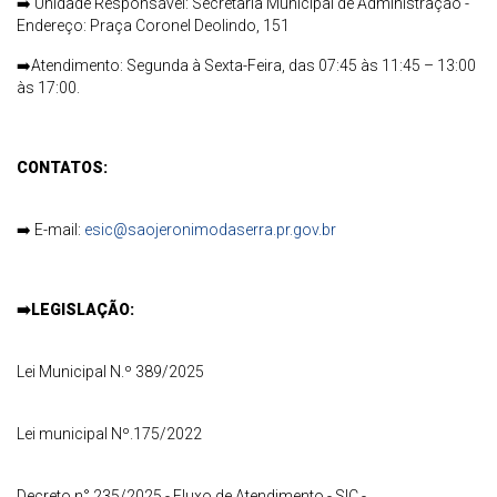
➡️
Unidade Responsável: Secretaria Municipal de Administração -
Endereço: Praça Coronel Deolindo, 151
➡️
Atendimento: Segunda à Sexta-Feira, das 07:45 às 11:45 – 13:00
às 17:00.
CONTATOS:
➡️
E-mail:
esic@saojeronimodaserra.pr.gov.br
➡️
LEGISLAÇÃO:
Lei Municipal N.º 389/2025
Lei municipal Nº.175/2022
Decreto n° 235/2025 - Fluxo de Atendimento - SIC -