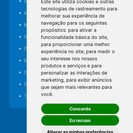
Este site utiliza cookies e outras
SAMAE
tecnologias de rastreamento para
Audiência pública
melhorar sua experiência de
navegação para os seguintes
MANUTENÇÃO DE ILUMINAÇÃO PÚBLICA
propósitos:
para ativar a
funcionalidade básica do site
,
Serviços Técnicos TI
para proporcionar uma melhor
ITR
experiência no site
,
para medir o
seu interesse nos nossos
Desapropriações
produtos e serviços e para
personalizar as interações de
Catalogo Eletrônico de Padronização
marketing
,
para exibir anúncios
Consórcios Municipais
que sejam mais relevantes para
você
.
Telefones Úteis
Concordo
Eu recuso
Alterar as minhas preferências