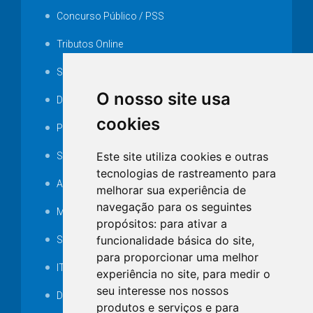
Concurso Público / PSS
Tributos Online
Serviços ISS-E
O nosso site usa
Decretos
cookies
Portarias
Este site utiliza cookies e outras
SAMAE
tecnologias de rastreamento para
Audiência pública
melhorar sua experiência de
navegação para os seguintes
MANUTENÇÃO DE ILUMINAÇÃO PÚBLICA
propósitos:
para ativar a
funcionalidade básica do site
,
Serviços Técnicos TI
para proporcionar uma melhor
ITR
experiência no site
,
para medir o
seu interesse nos nossos
Desapropriações
produtos e serviços e para