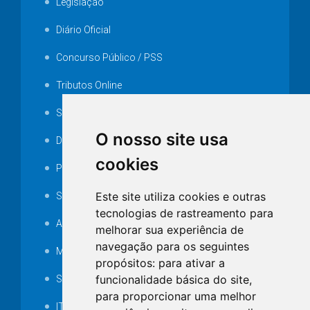
Legislação
Diário Oficial
Concurso Público / PSS
Tributos Online
Serviços ISS-E
O nosso site usa
Decretos
cookies
Portarias
Este site utiliza cookies e outras
SAMAE
tecnologias de rastreamento para
Audiência pública
melhorar sua experiência de
navegação para os seguintes
MANUTENÇÃO DE ILUMINAÇÃO PÚBLICA
propósitos:
para ativar a
funcionalidade básica do site
,
Serviços Técnicos TI
para proporcionar uma melhor
ITR