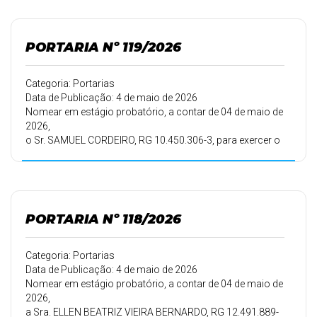
Municipal
de Saúde, tendo em vista a habilitação em Concurso
Público.
PORTARIA Nº 119/2026
Categoria: Portarias
Data de Publicação: 4 de maio de 2026
Nomear em estágio probatório, a contar de 04 de maio de
2026,
o Sr. SAMUEL CORDEIRO, RG 10.450.306-3, para exercer o
cargo de AGENTE DE MÁQUINAS E VEÍCULOS –
MOTORISTA – DISTRITO DE SÃO JOÂO DO PINHAL, lotado
na Secretaria
Municipal de Educação, tendo em vista a habilitação em
Concurso
PORTARIA Nº 118/2026
Público.
Categoria: Portarias
Data de Publicação: 4 de maio de 2026
Nomear em estágio probatório, a contar de 04 de maio de
2026,
a Sra. ELLEN BEATRIZ VIEIRA BERNARDO, RG 12.491.889-