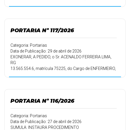
8,
para exercer o cargo de PSICÓLOGA, lotada na Secretaria
Municipal de Assistência Social, tendo em vista a
habilitação em
Concurso Público.
PORTARIA Nº 117/2026
Categoria: Portarias
Data de Publicação: 29 de abril de 2026
EXONERAR, A PEDIDO, o Sr. ACENALDO FERREIRA LIMA,
RG
13.565.554.6, matrícula 75225, do Cargo de ENFERMEIRO,
a partir de
01/05/2026.
PORTARIA Nº 116/2026
Categoria: Portarias
Data de Publicação: 27 de abril de 2026
SUMULA: INSTAURA PROCEDIMENTO