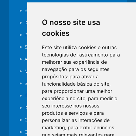
Serviços ISS-E
O nosso site usa
Decretos
cookies
Portarias
Este site utiliza cookies e outras
SAMAE
tecnologias de rastreamento para
Audiência pública
melhorar sua experiência de
navegação para os seguintes
MANUTENÇÃO DE ILUMINAÇÃO PÚBLICA
propósitos:
para ativar a
funcionalidade básica do site
,
Serviços Técnicos TI
para proporcionar uma melhor
ITR
experiência no site
,
para medir o
seu interesse nos nossos
Desapropriações
produtos e serviços e para
personalizar as interações de
Catalogo Eletrônico de Padronização
marketing
,
para exibir anúncios
Consórcios Municipais
que sejam mais relevantes para