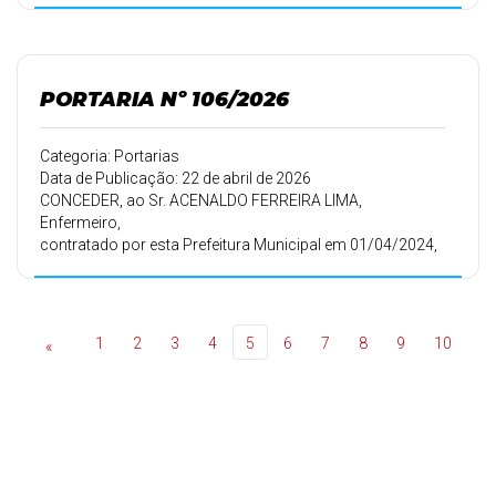
Municipal em 28/07/1999, conforme Portaria 087/99 de
28/07/1999, 20
(vinte) dias de férias.
PORTARIA Nº 106/2026
Categoria: Portarias
Data de Publicação: 22 de abril de 2026
CONCEDER, ao Sr. ACENALDO FERREIRA LIMA,
Enfermeiro,
contratado por esta Prefeitura Municipal em 01/04/2024,
conforme Portaria
120/2024 de 01/04/2024, 30 (trinta) dias de férias.
1
2
3
4
5
6
7
8
9
10
«