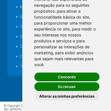
navegação para os seguintes
MANUTENÇÃO DE ILUMINAÇÃO PÚBLICA
propósitos:
para ativar a
funcionalidade básica do site
,
Serviços Técnicos TI
para proporcionar uma melhor
ITR
experiência no site
,
para medir o
seu interesse nos nossos
Desapropriações
produtos e serviços e para
personalizar as interações de
Catalogo Eletrônico de Padronização
marketing
,
para exibir anúncios
Consórcios Municipais
que sejam mais relevantes para
você
.
Telefones Úteis
Concordo
Eu recuso
Alterar as minhas preferências
© Copyright 2026 - Todos os direitos reservados à Prefeitura de
São Jerônimo da Serra/PR