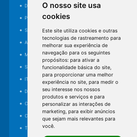
O nosso site usa
Decretos
cookies
Portarias
Este site utiliza cookies e outras
SAMAE
tecnologias de rastreamento para
Audiência pública
melhorar sua experiência de
navegação para os seguintes
MANUTENÇÃO DE ILUMINAÇÃO PÚBLICA
propósitos:
para ativar a
funcionalidade básica do site
,
Serviços Técnicos TI
para proporcionar uma melhor
ITR
experiência no site
,
para medir o
seu interesse nos nossos
Desapropriações
produtos e serviços e para
personalizar as interações de
Catalogo Eletrônico de Padronização
marketing
,
para exibir anúncios
Consórcios Municipais
que sejam mais relevantes para
você
.
Telefones Úteis