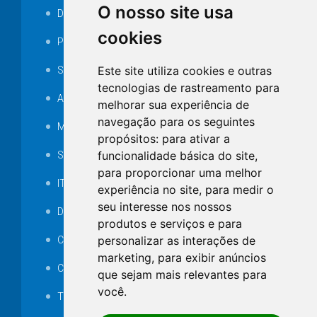
O nosso site usa
Decretos
cookies
Portarias
Este site utiliza cookies e outras
SAMAE
tecnologias de rastreamento para
Audiência pública
melhorar sua experiência de
navegação para os seguintes
MANUTENÇÃO DE ILUMINAÇÃO PÚBLICA
propósitos:
para ativar a
funcionalidade básica do site
,
Serviços Técnicos TI
para proporcionar uma melhor
ITR
experiência no site
,
para medir o
seu interesse nos nossos
Desapropriações
produtos e serviços e para
personalizar as interações de
Catalogo Eletrônico de Padronização
marketing
,
para exibir anúncios
Consórcios Municipais
que sejam mais relevantes para
você
.
Telefones Úteis