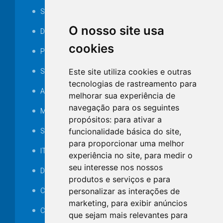
Serviços ISS-E
O nosso site usa
Decretos
cookies
Portarias
Este site utiliza cookies e outras
SAMAE
tecnologias de rastreamento para
Audiência pública
melhorar sua experiência de
navegação para os seguintes
MANUTENÇÃO DE ILUMINAÇÃO PÚBLICA
propósitos:
para ativar a
funcionalidade básica do site
,
Serviços Técnicos TI
para proporcionar uma melhor
ITR
experiência no site
,
para medir o
seu interesse nos nossos
Desapropriações
produtos e serviços e para
personalizar as interações de
Catalogo Eletrônico de Padronização
marketing
,
para exibir anúncios
Consórcios Municipais
que sejam mais relevantes para