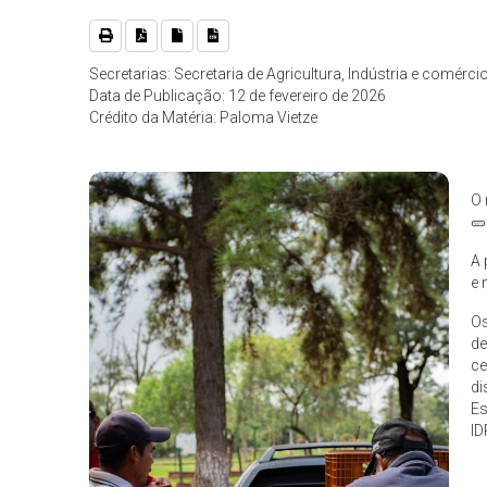
Secretarias: Secretaria de Agricultura, Indústria e comérci
Data de Publicação: 12 de fevereiro de 2026
Crédito da Matéria: Paloma Vietze
O 
🥒
A 
e 
Os
de
ce
di
Es
ID