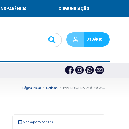
ANSPARÊNCIA
COMUNICAÇÃO
USUÁRIO
Página Inicial
Notícias
PAA INDÍGENA. 🍊🥬🥕🍅🌽🥒
6 de agosto de 2026