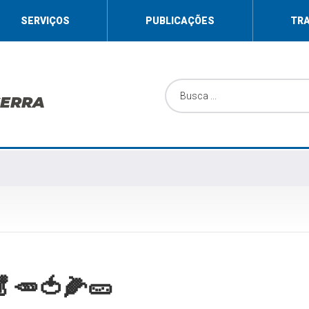
SERVIÇOS
PUBLICAÇÕES
TR
SERRA
🥕🍅🌽🥒