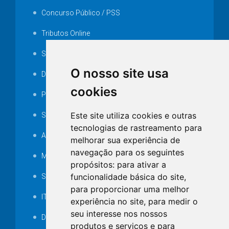
Concurso Público / PSS
Tributos Online
Serviços ISS-E
O nosso site usa
Decretos
cookies
Portarias
Este site utiliza cookies e outras
SAMAE
tecnologias de rastreamento para
Audiência pública
melhorar sua experiência de
navegação para os seguintes
MANUTENÇÃO DE ILUMINAÇÃO PÚBLICA
propósitos:
para ativar a
funcionalidade básica do site
,
Serviços Técnicos TI
para proporcionar uma melhor
ITR
experiência no site
,
para medir o
seu interesse nos nossos
Desapropriações
produtos e serviços e para