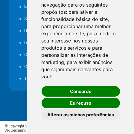
navegação para os seguintes
MANUTENÇÃO DE ILUMINAÇÃO PÚBLICA
propósitos:
para ativar a
funcionalidade básica do site
,
Serviços Técnicos TI
para proporcionar uma melhor
ITR
experiência no site
,
para medir o
seu interesse nos nossos
Desapropriações
produtos e serviços e para
personalizar as interações de
Catalogo Eletrônico de Padronização
marketing
,
para exibir anúncios
Consórcios Municipais
que sejam mais relevantes para
você
.
Telefones Úteis
Concordo
Eu recuso
Alterar as minhas preferências
© Copyright 2026 - Todos os direitos reservados à Prefeitura de
São Jerônimo da Serra/PR