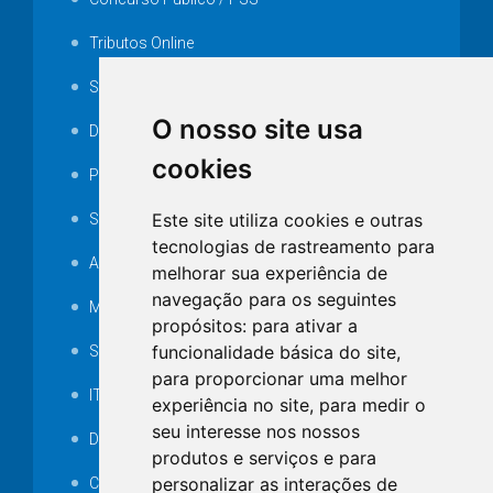
Tributos Online
Serviços ISS-E
O nosso site usa
Decretos
cookies
Portarias
Este site utiliza cookies e outras
SAMAE
tecnologias de rastreamento para
Audiência pública
melhorar sua experiência de
navegação para os seguintes
MANUTENÇÃO DE ILUMINAÇÃO PÚBLICA
propósitos:
para ativar a
funcionalidade básica do site
,
Serviços Técnicos TI
para proporcionar uma melhor
ITR
experiência no site
,
para medir o
seu interesse nos nossos
Desapropriações
produtos e serviços e para
personalizar as interações de
Catalogo Eletrônico de Padronização