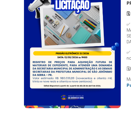
P
🗓
✅
M
S
DA
✅
no
🗓
Ma
Po