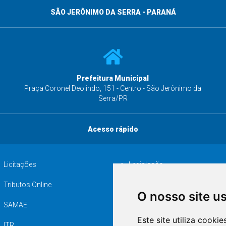
SÃO JERÔNIMO DA SERRA - PARANÁ
Prefeitura Municipal
s
Praça Coronel Deolindo, 151 - Centro - São Jerônimo da
Serra/PR
Acesso rápido
Licitações
Legislação
Tributos Online
Serviços ISS-E
O nosso site u
SAMAE
Audiência pública
Este site utiliza cooki
ITR
Desapropriações