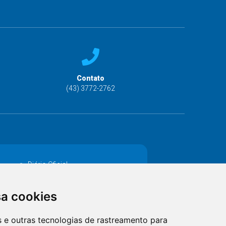
Contato
(43) 3772-2762
Diário Oficial
Decretos
sa cookies
MANUTENÇÃO DE ILUMINAÇÃO PÚBLICA
es e outras tecnologias de rastreamento para
Catalogo Eletrônico de Padronização