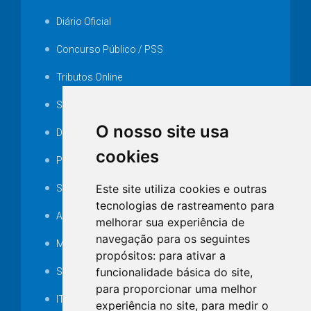
Diário Oficial
Concurso Público / PSS
Tributos Online
Serviços ISS-E
O nosso site usa
Decretos
cookies
Portarias
Este site utiliza cookies e outras
SAMAE
tecnologias de rastreamento para
Audiência pública
melhorar sua experiência de
navegação para os seguintes
MANUTENÇÃO DE ILUMINAÇÃO PÚBLICA
propósitos:
para ativar a
funcionalidade básica do site
,
Serviços Técnicos TI
para proporcionar uma melhor
ITR
experiência no site
,
para medir o