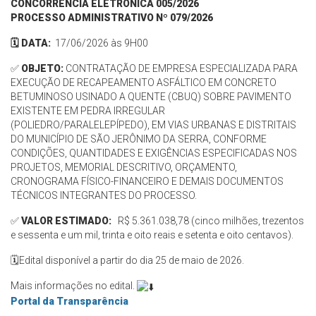
CONCORRÊNCIA ELETRÔNICA 005/2026
PROCESSO ADMINISTRATIVO Nº 079/2026
🗓️ DATA:
17/06/2026 às 9H00
✅
OBJETO:
CONTRATAÇÃO DE EMPRESA ESPECIALIZADA PARA
EXECUÇÃO DE RECAPEAMENTO ASFÁLTICO EM CONCRETO
BETUMINOSO USINADO A QUENTE (CBUQ) SOBRE PAVIMENTO
EXISTENTE EM PEDRA IRREGULAR
(POLIEDRO/PARALELEPÍPEDO), EM VIAS URBANAS E DISTRITAIS
DO MUNICÍPIO DE SÃO JERÔNIMO DA SERRA, CONFORME
CONDIÇÕES, QUANTIDADES E EXIGÊNCIAS ESPECIFICADAS NOS
PROJETOS, MEMORIAL DESCRITIVO, ORÇAMENTO,
CRONOGRAMA FÍSICO-FINANCEIRO E DEMAIS DOCUMENTOS
TÉCNICOS INTEGRANTES DO PROCESSO.
✅
VALOR ESTIMADO:
R$ 5.361.038,78 (cinco milhões, trezentos
e sessenta e um mil, trinta e oito reais e setenta e oito centavos).
🗓️Edital disponível a partir do dia 25 de maio de 2026.
Mais informações no edital.
Portal da Transparência