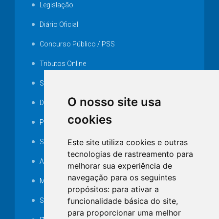
Legislação
Diário Oficial
Concurso Público / PSS
Tributos Online
Serviços ISS-E
O nosso site usa
Decretos
cookies
Portarias
Este site utiliza cookies e outras
SAMAE
tecnologias de rastreamento para
Audiência pública
melhorar sua experiência de
navegação para os seguintes
MANUTENÇÃO DE ILUMINAÇÃO PÚBLICA
propósitos:
para ativar a
funcionalidade básica do site
,
Serviços Técnicos TI
para proporcionar uma melhor