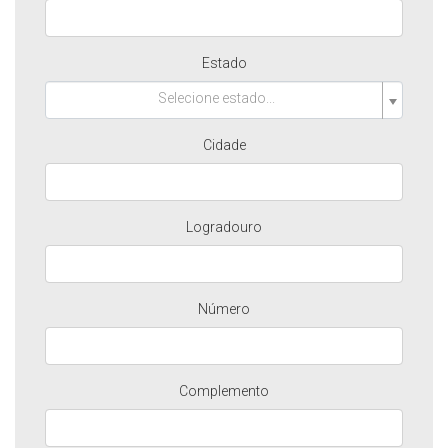
Estado
Selecione estado...
Cidade
Logradouro
Número
Complemento