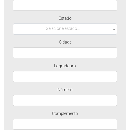
Estado
Selecione estado...
Cidade
Logradouro
Número
Complemento