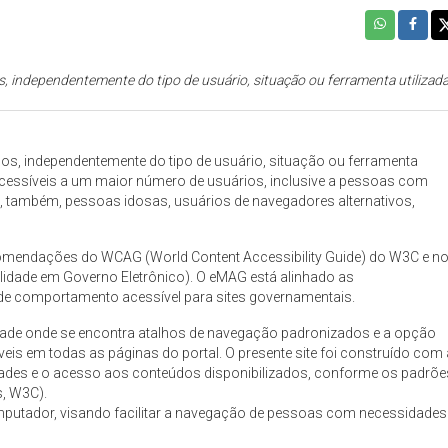
os, independentemente do tipo de usuário, situação ou ferramenta utilizada
odos, independentemente do tipo de usuário, situação ou ferramenta
b acessíveis a um maior número de usuários, inclusive a pessoas com
a, também, pessoas idosas, usuários de navegadores alternativos,
recomendações do WCAG (World Content Accessibility Guide) do W3C e n
lidade em Governo Eletrônico). O eMAG está alinhado as
de comportamento acessível para sites governamentais.
lidade onde se encontra atalhos de navegação padronizados e a opção
veis em todas as páginas do portal. O presente site foi construído com 
dades e o acesso aos conteúdos disponibilizados, conforme os padrõe
, W3C).
omputador, visando facilitar a navegação de pessoas com necessidades