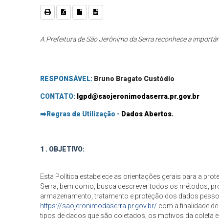
A Prefeitura de São Jerônimo da Serra reconhece a importân
RESPONSÁVEL:
Bruno Bragato Custódio
CONTATO:
lgpd@saojeronimodaserra.pr.gov.br
➡️
Regras de Utilização -
Dados Abertos.
1 . OBJETIVO:
Esta Política estabelece as orientações gerais para a pr
Serra, bem como, busca descrever todos os métodos, pr
armazenamento, tratamento e proteção dos dados pessoai
https://saojeronimodaserra.pr.gov.br/
com a finalidade de
tipos de dados que são coletados, os motivos da coleta 