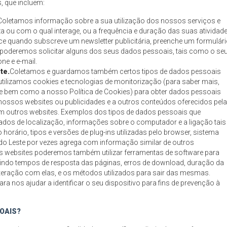
, que incluem:
Coletamos informação sobre a sua utilização dos nossos serviços e
za ou com o qual interage, ou a frequência e duração das suas atividade
 quando subscreve um newsletter publicitária, preenche um formulár
 poderemos solicitar alguns dos seus dados pessoais, tais como o se
ne e e-mail.
te.
Coletamos e guardamos também certos tipos de dados pessoais
utilizamos cookies e tecnologias de monitorização (para saber mais,
e bem como a nosso Política de Cookies) para obter dados pessoais
nossos websites ou publicidades e a outros conteúdos oferecidos pel
em outros websites. Exemplos dos tipos de dados pessoais que
dados de localização, informações sobre o computador e a ligação tais
horário, tipos e versões de plug-ins utilizadas pelo browser, sistema
a do Leste por vezes agrega com informação similar de outros
 websites poderemos também utilizar ferramentas de software para
uindo tempos de resposta das páginas, erros de download, duração da
interação com elas, e os métodos utilizados para sair das mesmas.
nos ajudar a identificar o seu dispositivo para fins de prevenção à
SOAIS?