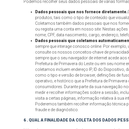
Podemos recolher seus dados pessoais de várias formas
Dados pessoais que nos fornece diretamente.
produtos, tais como o tipo de conteúdo que visuali
Coletamos também dados pessoais que nos fornece
ou regista uma conta em nosso site. Nestas ações
nome, CPF, data nascimento, cargo, endereço, telefo
Dados pessoais que coletamos automaticamen
sempre que interage conosco online. Por exemplo, 
consulte os nossos conceitos-chave de privacidad
sempre que o seu navegador de internet acede aos 
Prefeitura de Primavera do Leste ou em seu nome 
coletamos incluem endereço IP, ID do Dispositivo, 
como o tipo e versão de browser, definições de fuso 
operativo, e histórico que a Prefeitura de Primaver
consumidores. Durante parte da sua navegação nos
medir e recolher informações sobre a sessão, incl
visita a certas páginas, informação relativa à sua 
Poderemos também recolher informação técnica para 
fraude e de diagnóstico.
6 . QUAL A FINALIDADE DA COLETA DOS DADOS PES