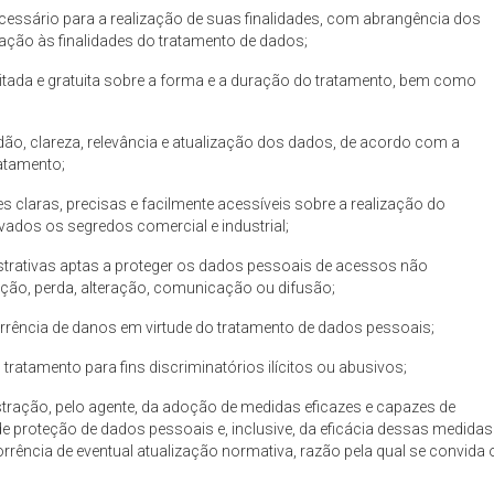
cessário para a realização de suas finalidades, com abrangência dos
ação às finalidades do tratamento de dados;
cilitada e gratuita sobre a forma e a duração do tratamento, bem como
atidão, clareza, relevância e atualização dos dados, de acordo com a
ratamento;
es claras, precisas e facilmente acessíveis sobre a realização do
vados os segredos comercial e industrial;
strativas aptas a proteger os dados pessoais de acessos não
ruição, perda, alteração, comunicação ou difusão;
rrência de danos em virtude do tratamento de dados pessoais;
tratamento para fins discriminatórios ilícitos ou abusivos;
ração, pelo agente, da adoção de medidas eficazes e capazes de
proteção de dados pessoais e, inclusive, da eficácia dessas medidas
orrência de eventual atualização normativa, razão pela qual se convida 