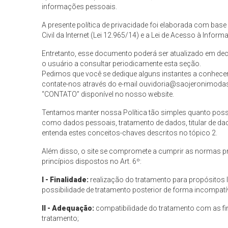
informações pessoais.
A presente política de privacidade foi elaborada com base
Civil da Internet (Lei 12.965/14) e a Lei de Acesso à Inform
Entretanto, esse documento poderá ser atualizado em deco
o usuário a consultar periodicamente esta seção.
Pedimos que você se dedique alguns instantes a conhecer
contate-nos através do e-mail
ouvidoria@saojeronimodase
“CONTATO” disponível no nosso website.
Tentamos manter nossa Política tão simples quanto possív
como dados pessoais, tratamento de dados, titular de dad
entenda estes conceitos-chaves descritos no tópico 2.
Além disso, o site se compromete a cumprir as normas pre
princípios dispostos no Art. 6º:
I - Finalidade:
realização do tratamento para propósitos le
possibilidade de tratamento posterior de forma incompatí
II - Adequação:
compatibilidade do tratamento com as fi
tratamento;