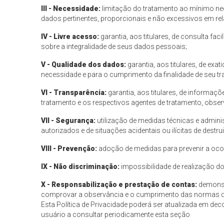
III - Necessidade:
limitação do tratamento ao mínimo ne
dados pertinentes, proporcionais e não excessivos em rel
IV - Livre acesso:
garantia, aos titulares, de consulta fa
sobre a integralidade de seus dados pessoais;
V - Qualidade dos dados:
garantia, aos titulares, de ex
necessidade e para o cumprimento da finalidade de seu t
VI - Transparência:
garantia, aos titulares, de informaçõ
tratamento e os respectivos agentes de tratamento, obser
VII - Segurança:
utilização de medidas técnicas e admini
autorizados e de situações acidentais ou ilícitas de dest
VIII - Prevenção:
adoção de medidas para prevenir a oco
IX - Não discriminação:
impossibilidade de realização do 
X - Responsabilização e prestação de contas:
demonst
comprovar a observância e o cumprimento das normas de 
Esta Política de Privacidade poderá ser atualizada em dec
usuário a consultar periodicamente esta seção