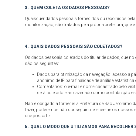
3 . QUEM COLETA OS DADOS PESSOAIS?
Quaisquer dados pessoais fornecidos ou recolhidos pela P
monitorização, são tratados pela própria prefeitura, que 
4 . QUAIS DADOS PESSOAIS SÃO COLETADOS?
Os dados pessoais coletados do titular de dados, que no c
são os seguintes:
Dados para otimização da navegação: acesso a pág
anônimo de IP para finalidade de análise estatística
Comentários: o e-mail e nome cadastrado pelo visi
será coletado e armazenado como contribuição espo
Não é obrigado a fornecer à Prefeitura de São Jerônimo 
fazer, poderemos não conseguir oferecer-lhe os nossos s
que possa ter.
5 . QUAL O MODO QUE UTILIZAMOS PARA RECOLHER