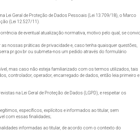
 na Lei Geral de Proteção de Dados Pessoais (Lei 13.709/18), o Marco
ação (Lei 12.527/11).
rrência de eventual atualização normativa, motivo pelo qual, se convi
 as nossas práticas de privacidade e, caso tenha quaisquer questões,
rra.pr.gov.br
ou submeta-nos um pedido através do formulário
el, mas caso não esteja familiarizado com os termos utilizados, tais
os, controlador, operador, encarregado de dados, então leia primeiro e
vistas na Lei Geral de Proteção de Dados (LGPD), e respeitar os
gítimos, específicos, explícitos e informados ao titular, sem
vel com essas finalidades;
nalidades informadas ao titular, de acordo com o contexto do