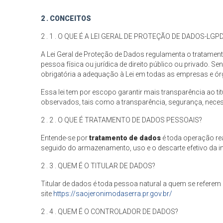
2 . CONCEITOS
2 . 1 . O QUE É A LEI GERAL DE PROTEÇÃO DE DADOS-LGP
A Lei Geral de Proteção de Dados regulamenta o tratamento
pessoa física ou jurídica de direito público ou privado.
obrigatória a adequação à Lei em todas as empresas e ór
Essa lei tem por escopo garantir mais transparência ao ti
observados, tais como a transparência, segurança, nece
2 . 2 . O QUE É TRATAMENTO DE DADOS PESSOAIS?
Entende-se por
tratamento de dados
é toda operação r
seguido do armazenamento, uso e o descarte efetivo da 
2 . 3 . QUEM É O TITULAR DE DADOS?
Titular de dados é toda pessoa natural a quem se refere
site
https://saojeronimodaserra.pr.gov.br/
2 . 4 . QUEM É O CONTROLADOR DE DADOS?