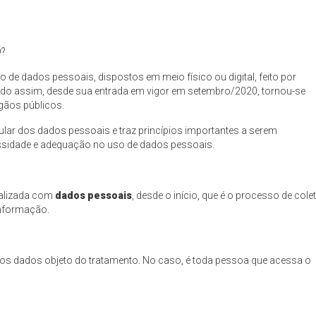
D?
 de dados pessoais, dispostos em meio físico ou digital, feito por
 Sendo assim, desde sua entrada em vigor em setembro/2020, tornou-se
gãos públicos.
tular dos dados pessoais e traz princípios importantes a serem
ssidade e adequação no uso de dados pessoais.
ealizada com
dados pessoais
, desde o início, que é o processo de colet
informação.
m os dados objeto do tratamento. No caso, é toda pessoa que acessa o