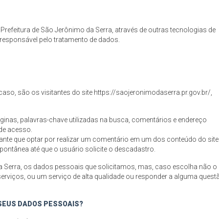
refeitura de São Jerônimo da Serra, através de outras tecnologias de
é responsável pelo tratamento de dados.
aso, são os visitantes do site https://saojeronimodaserra.pr.gov.br/,
inas, palavras-chave utilizadas na busca, comentários e endereço
 de acesso.
tante que optar por realizar um comentário em um dos conteúdo do site
ntânea até que o usuário solicite o descadastro.
da Serra, os dados pessoais que solicitamos, mas, caso escolha não o
erviços, ou um serviço de alta qualidade ou responder a alguma quest
 SEUS DADOS PESSOAIS?