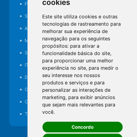
cookies
Portarias
Este site utiliza cookies e outras
SAMAE
tecnologias de rastreamento para
Audiência pública
melhorar sua experiência de
navegação para os seguintes
MANUTENÇÃO DE ILUMINAÇÃO PÚBLICA
propósitos:
para ativar a
funcionalidade básica do site
,
Serviços Técnicos TI
para proporcionar uma melhor
ITR
experiência no site
,
para medir o
seu interesse nos nossos
Desapropriações
produtos e serviços e para
personalizar as interações de
Catalogo Eletrônico de Padronização
marketing
,
para exibir anúncios
Consórcios Municipais
que sejam mais relevantes para
você
.
Telefones Úteis
Concordo