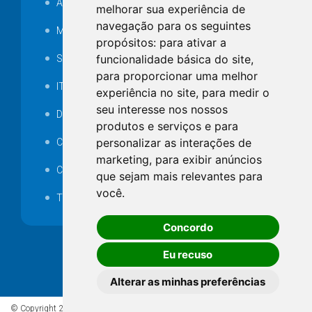
Audiência pública
melhorar sua experiência de
navegação para os seguintes
MANUTENÇÃO DE ILUMINAÇÃO PÚBLICA
propósitos:
para ativar a
funcionalidade básica do site
,
Serviços Técnicos TI
para proporcionar uma melhor
ITR
experiência no site
,
para medir o
seu interesse nos nossos
Desapropriações
produtos e serviços e para
personalizar as interações de
Catalogo Eletrônico de Padronização
marketing
,
para exibir anúncios
Consórcios Municipais
que sejam mais relevantes para
você
.
Telefones Úteis
Concordo
Eu recuso
Alterar as minhas preferências
© Copyright 2026 - Todos os direitos reservados à Prefeitura de