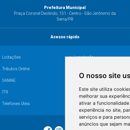
Prefeitura Municipal
s
Praça Coronel Deolindo, 151 - Centro - São Jerônimo da
Serra/PR
Acesso rápido
Licitações
Legislação
Tributos Online
Serviços ISS-E
O nosso site u
SAMAE
Audiência pública
Este site utiliza cooki
ITR
Desapropriações
melhorar sua experiên
ativar a funcionalidade
Telefones Úteis
experiência no site
,
par
serviços e para person
anúncios que sejam ma