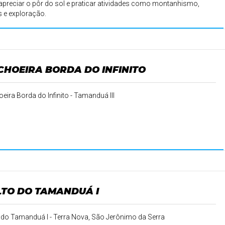
apreciar o pôr do sol e praticar atividades como montanhismo,
as e exploração.
CHOEIRA BORDA DO INFINITO
eira Borda do Infinito - Tamanduá III
LTO DO TAMANDUÁ I
 do Tamanduá I - Terra Nova, São Jerônimo da Serra