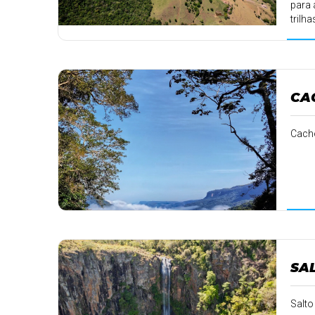
para 
trilh
CA
Cacho
SA
Salto