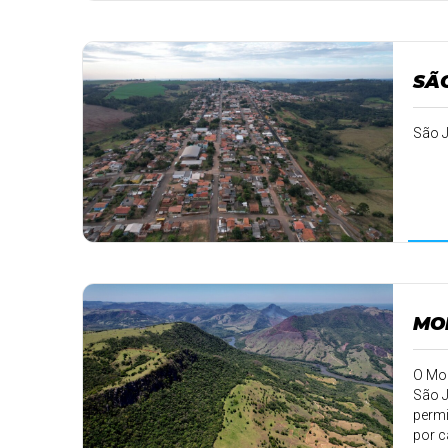
SÃ
São J
MO
O Mor
São J
permi
por c