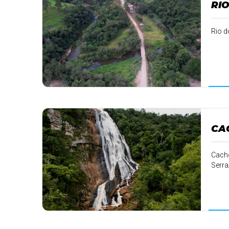
RIO
Rio d
CA
Cacho
Serr