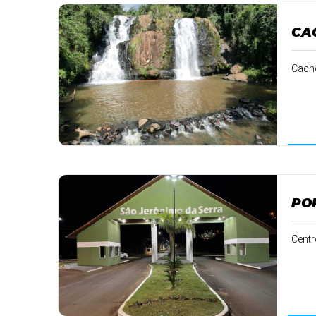
CA
Cacho
PO
Centr