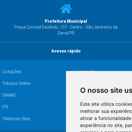
Prefeitura Municipal
s
Praça Coronel Deolindo, 151 - Centro - São Jerônimo da
Serra/PR
Acesso rápido
Licitações
Legislação
Tributos Online
Serviços ISS-E
O nosso site u
SAMAE
Audiência pública
Este site utiliza cooki
ITR
Desapropriações
melhorar sua experiên
ativar a funcionalidade
Telefones Úteis
experiência no site
,
par