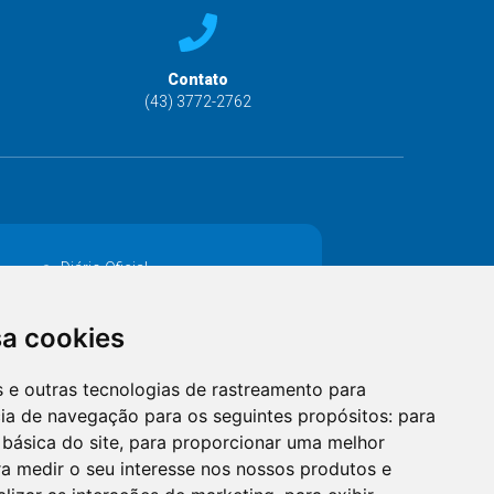
Contato
(43) 3772-2762
Diário Oficial
Decretos
sa cookies
MANUTENÇÃO DE ILUMINAÇÃO PÚBLICA
es e outras tecnologias de rastreamento para
Catalogo Eletrônico de Padronização
cia de navegação para os seguintes propósitos:
para
 básica do site
,
para proporcionar uma melhor
a medir o seu interesse nos nossos produtos e