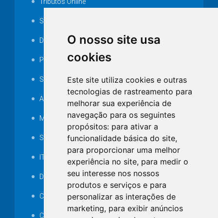
Tributos Online
Serviços ISS-E
O nosso site usa
Decretos
cookies
Portarias
Este site utiliza cookies e outras
SAMAE
tecnologias de rastreamento para
Audiência pública
melhorar sua experiência de
navegação para os seguintes
MANUTENÇÃO DE ILUMINAÇÃO PÚBLICA
propósitos:
para ativar a
funcionalidade básica do site
,
Serviços Técnicos TI
para proporcionar uma melhor
ITR
experiência no site
,
para medir o
seu interesse nos nossos
Desapropriações
produtos e serviços e para
personalizar as interações de
Catalogo Eletrônico de Padronização
marketing
,
para exibir anúncios
Consórcios Municipais