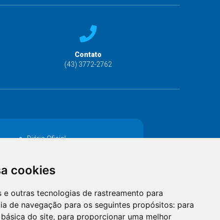
Contato
(43) 3772-2762
Diário Oficial
Decretos
sa cookies
MANUTENÇÃO DE ILUMINAÇÃO PÚBLICA
es e outras tecnologias de rastreamento para
Catalogo Eletrônico de Padronização
cia de navegação para os seguintes propósitos:
para
 básica do site
,
para proporcionar uma melhor