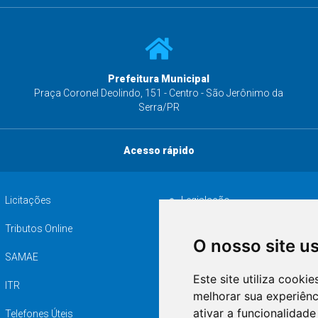
Prefeitura Municipal
s
Praça Coronel Deolindo, 151 - Centro - São Jerônimo da
Serra/PR
Acesso rápido
Licitações
Legislação
Tributos Online
Serviços ISS-E
O nosso site u
SAMAE
Audiência pública
Este site utiliza cooki
ITR
Desapropriações
melhorar sua experiên
ativar a funcionalidade
Telefones Úteis