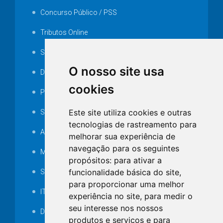
Concurso Público / PSS
Tributos Online
Serviços ISS-E
O nosso site usa
Decretos
cookies
Portarias
Este site utiliza cookies e outras
SAMAE
tecnologias de rastreamento para
Audiência pública
melhorar sua experiência de
navegação para os seguintes
MANUTENÇÃO DE ILUMINAÇÃO PÚBLICA
propósitos:
para ativar a
funcionalidade básica do site
,
Serviços Técnicos TI
para proporcionar uma melhor
ITR
experiência no site
,
para medir o
seu interesse nos nossos
Desapropriações
produtos e serviços e para