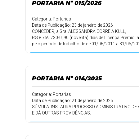
PORTARIA Nº 015/2026
Categoria: Portarias
Data de Publicação: 23 de janeiro de 2026
CONCEDER, a Sra. ALESSANDRA CORREIA KULL,
RG 8.759.730-0, 90 (noventa) dias de Licença Prêmio, a
pelo período de trabalho de de 01/06/2011 a 31/05/20
102 e seu Parágrafo Único do ESTATUTO DOS FUNCI
PÚBLICOS MUNICIPAIS DE SÃO JERÔNIMO DA SERRA-PR,
de 26/01/2026, devendo retornar ao trabalho em 26/0
PORTARIA Nº 014/2025
Categoria: Portarias
Data de Publicação: 21 de janeiro de 2026
SÚMULA: INSTAURA PROCESSO ADMINISTRATIVO DE
E DÁ OUTRAS PROVIDÊNCIAS.