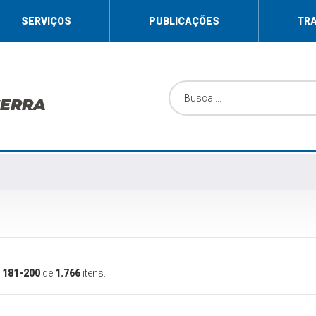
SERVIÇOS
PUBLICAÇÕES
TR
SERRA
o
181-200
de
1.766
itens.