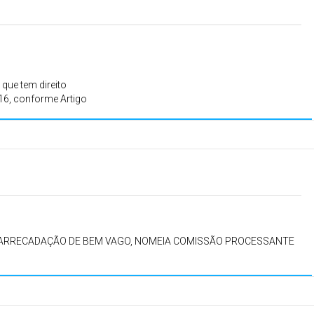
 que tem direito
16, conforme Artigo
ONÁRIOS
 a partir
4/2026.
 ARRECADAÇÃO DE BEM VAGO, NOMEIA COMISSÃO PROCESSANTE