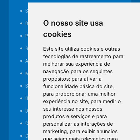
Serviços ISS-E
O nosso site usa
Decretos
cookies
Portarias
Este site utiliza cookies e outras
SAMAE
tecnologias de rastreamento para
Audiência pública
melhorar sua experiência de
navegação para os seguintes
MANUTENÇÃO DE ILUMINAÇÃO PÚBLICA
propósitos:
para ativar a
funcionalidade básica do site
,
Serviços Técnicos TI
para proporcionar uma melhor
ITR
experiência no site
,
para medir o
seu interesse nos nossos
Desapropriações
produtos e serviços e para
personalizar as interações de
Catalogo Eletrônico de Padronização
marketing
,
para exibir anúncios
Consórcios Municipais
que sejam mais relevantes para