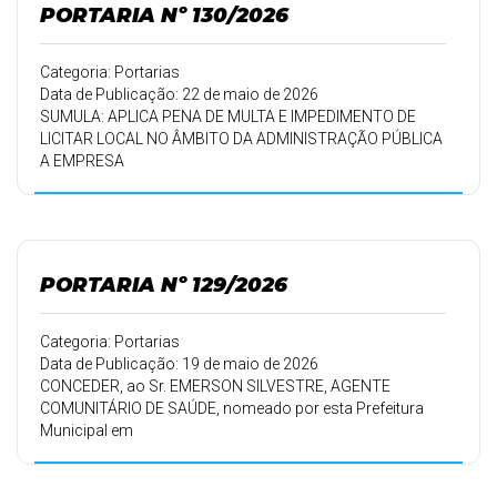
período de trabalho de 18/03/2024 a 17/03/2025, a partir
PORTARIA Nº 130/2026
de 26/05/2026,
devendo retornar ao trabalho em 25/06/2026.
Categoria: Portarias
Data de Publicação: 22 de maio de 2026
SUMULA: APLICA PENA DE MULTA E IMPEDIMENTO DE
LICITAR LOCAL NO ÂMBITO DA ADMINISTRAÇÃO PÚBLICA
A EMPRESA
TAPAR ENGENHARIA E CONSTRUÇÃO LTDA – CNPJ
51.850.958/000105 E DA OUTRAS PROVIDÊNCIAS.
PORTARIA Nº 129/2026
Categoria: Portarias
Data de Publicação: 19 de maio de 2026
CONCEDER, ao Sr. EMERSON SILVESTRE, AGENTE
COMUNITÁRIO DE SAÚDE, nomeado por esta Prefeitura
Municipal em
01/05/2014, conforme Portaria 114/14 de 30/04/2014,
15 (quinze ) dias de