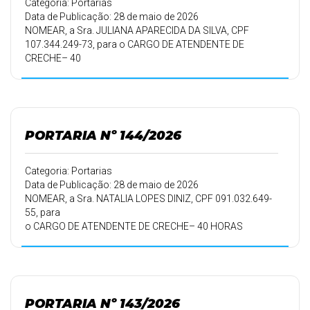
Categoria: Portarias
Data de Publicação: 28 de maio de 2026
NOMEAR, a Sra. JULIANA APARECIDA DA SILVA, CPF
107.344.249-73, para o CARGO DE ATENDENTE DE
CRECHE– 40
HORAS SEMANAIS, aprovada no Processo Seletivo
Simplificado-PSS, nº
002/2026, homologado em 07/05/2026, pelo período de
trabalho de
01/06/2026 a 31/05/2027.
PORTARIA Nº 144/2026
Categoria: Portarias
Data de Publicação: 28 de maio de 2026
NOMEAR, a Sra. NATALIA LOPES DINIZ, CPF 091.032.649-
55, para
o CARGO DE ATENDENTE DE CRECHE– 40 HORAS
SEMANAIS,
aprovada no Processo Seletivo Simplificado-PSS, nº
002/2026,
homologado em 07/05/2026, pelo período de trabalho de
01/06/2026 a
PORTARIA Nº 143/2026
31/05/2027.