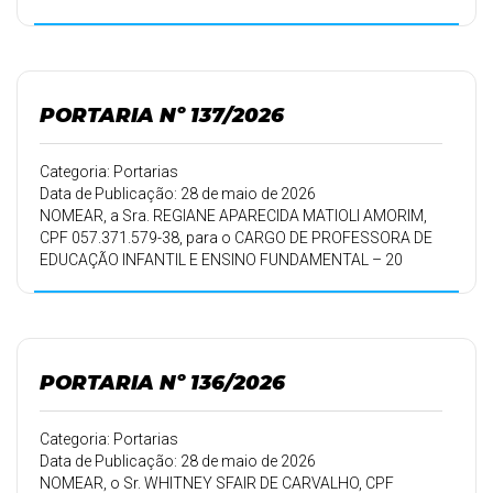
HORAS
SEMANAIS, aprovada no Processo Seletivo Simplificado-
PSS, nº
002/2026, homologado em 07/05/2026, pelo período de
trabalho de
PORTARIA Nº 137/2026
01/06/2026 a 31/05/2027.
Categoria: Portarias
Data de Publicação: 28 de maio de 2026
NOMEAR, a Sra. REGIANE APARECIDA MATIOLI AMORIM,
CPF 057.371.579-38, para o CARGO DE PROFESSORA DE
EDUCAÇÃO INFANTIL E ENSINO FUNDAMENTAL – 20
HORAS
SEMANAIS.
PORTARIA Nº 136/2026
Categoria: Portarias
Data de Publicação: 28 de maio de 2026
NOMEAR, o Sr. WHITNEY SFAIR DE CARVALHO, CPF