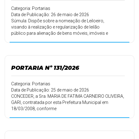
Categoria: Portarias
Data de Publicação: 26 de maio de 2026
Súmula: Dispõe sobre a nomeação de Leiloeiro,
visando à realização e regularização de leilão
público para alienação de bens móveis, imóveis e
inservíveis do Município de São Jerônimo da Serra e
da outras providências.
PORTARIA Nº 131/2026
Categoria: Portarias
Data de Publicação: 25 de maio de 2026
CONCEDER, a Sra. MARIA DE FATIMA CARNEIRO OLIVEIRA,
GARI, contratada por esta Prefeitura Municipal em
18/03/2008, conforme
Portaria 057/08 de 30/03/2008, 20 (vinte) dias de férias a
que tem direito
pelo período de trabalho de 18/03/2023 a 17/03/2024, e
10 (dez) dias pelo