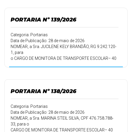
Simplificado-PSS, nº
002/2026, homologado em 07/05/2026, pelo período de
trabalho de
PORTARIA Nº 139/2026
01/06/2026 a 31/05/2027.
Categoria: Portarias
Data de Publicação: 28 de maio de 2026
NOMEAR, a Sra. JUCILENE KELY BRANDÃO, RG 9.242.120-
1, para
o CARGO DE MONITORA DE TRANSPORTE ESCOLAR– 40
HORAS
SEMANAIS, aprovada no Processo Seletivo Simplificado-
PSS, nº
002/2026, homologado em 07/05/2026, pelo período de
trabalho de
PORTARIA Nº 138/2026
01/06/2026 a 31/05/2027.
Categoria: Portarias
Data de Publicação: 28 de maio de 2026
NOMEAR, a Sra. MARINA STEIL SILVA, CPF 476.758.788-
33, para o
CARGO DE MONITORA DE TRANSPORTE ESCOLAR– 40