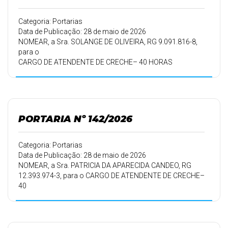
Categoria: Portarias
Data de Publicação: 28 de maio de 2026
NOMEAR, a Sra. SOLANGE DE OLIVEIRA, RG 9.091.816-8,
para o
CARGO DE ATENDENTE DE CRECHE– 40 HORAS
SEMANAIS,
aprovada no Processo Seletivo Simplificado-PSS, nº
002/2026,
homologado em 07/05/2026, pelo período de trabalho de
01/06/2026 a
PORTARIA Nº 142/2026
31/05/2027.
Categoria: Portarias
Data de Publicação: 28 de maio de 2026
NOMEAR, a Sra. PATRICIA DA APARECIDA CANDEO, RG
12.393.974-3, para o CARGO DE ATENDENTE DE CRECHE–
40
HORAS SEMANAIS, aprovada no Processo Seletivo
Simplificado-PSS, nº
002/2026, homologado em 07/05/2026, pelo período de
trabalho de