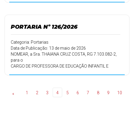
OU ANTIECONÔMICOS DO MUNICÍPIO DE SÃO JERÔNIMO
DA SERRA.
PORTARIA Nº 126/2026
Categoria: Portarias
Data de Publicação: 13 de maio de 2026
NOMEAR, a Sra. THAIANA CRUZ COSTA, RG 7.103.082-2,
para o
CARGO DE PROFESSORA DE EDUCAÇÃO INFANTIL E
ENSINO
FUNDAMENTAL – 20 HORAS SEMANAIS, aprovada no
Processo
Seletivo Simplificado-PSS, nº 001/2026, homologado em
1
2
3
4
5
6
7
8
9
10
«
24/04/2026, pelo
período de trabalho de 13/05/2026 a 12/05/2027.