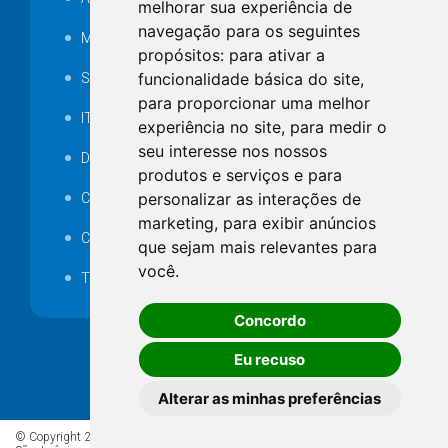
melhorar sua experiência de
navegação para os seguintes
MANUTENÇÃO DE ILUMINAÇÃO PÚBLICA
propósitos:
para ativar a
funcionalidade básica do site
,
Serviços Técnicos TI
para proporcionar uma melhor
ITR
experiência no site
,
para medir o
seu interesse nos nossos
Desapropriações
produtos e serviços e para
personalizar as interações de
Catalogo Eletrônico de Padronização
marketing
,
para exibir anúncios
Consórcios Municipais
que sejam mais relevantes para
você
.
Telefones Úteis
Concordo
Eu recuso
Alterar as minhas preferências
© Copyright 2026 - Todos os direitos reservados à Prefeitura de