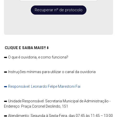
Recuperar nº de protocolo
CLIQUE E SAIBA MAIS!!
⬇️
➡️
O que é ouvidoria, e como funciona?
➡️
Instruções mínimas para utilizar o canal da ouvidoria
➡️
Responsável: Leonardo Felipe Marestoni Fai
➡️
Unidade Responsável: Secretaria Municipal de Administração -
Endereço: Praça Coronel Deolindo, 151
➡️
Atendimento: Segunda à Sexta-Feira, das 07:45 às 11:45 – 13:00