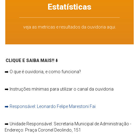
Estatísticas
veja as metricas e resultados da ouvidoria aqui.
CLIQUE E SAIBA MAIS!!
⬇️
➡️
O que é ouvidoria, e como funciona?
➡️
Instruções mínimas para utilizar o canal da ouvidoria
➡️
Responsável: Leonardo Felipe Marestoni Fai
➡️
Unidade Responsável: Secretaria Municipal de Administração -
Endereço: Praça Coronel Deolindo, 151