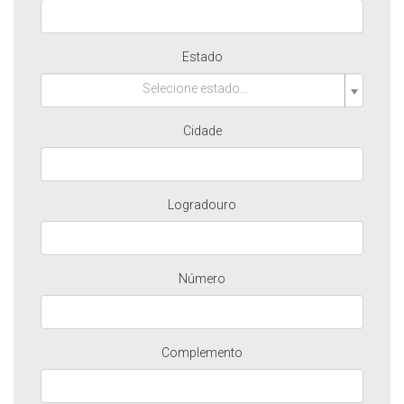
Estado
Selecione estado...
Cidade
Logradouro
Número
Complemento