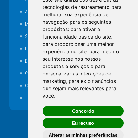
tecnologias de rastreamento para
Audiência pública
melhorar sua experiência de
navegação para os seguintes
MANUTENÇÃO DE ILUMINAÇÃO PÚBLICA
propósitos:
para ativar a
funcionalidade básica do site
,
Serviços Técnicos TI
para proporcionar uma melhor
ITR
experiência no site
,
para medir o
seu interesse nos nossos
Desapropriações
produtos e serviços e para
personalizar as interações de
Catalogo Eletrônico de Padronização
marketing
,
para exibir anúncios
Consórcios Municipais
que sejam mais relevantes para
você
.
Telefones Úteis
Concordo
Eu recuso
Alterar as minhas preferências