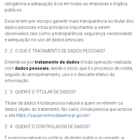
obrigatória a adequação à Lei em todas as empresas e órgãos
públicos.
Essa lei tem por escopo garantir mais transparência ao titular dos
dados pessoais e traz princípios importantes a serem
observados, tais como a transparência, segurança, necessidade
e adequação no uso de dados pessoais.
2 . 2 . O QUE É TRATAMENTO DE DADOS PESSOAIS?
Entende-se por
tratamento de dados
é toda operação realizada
com
dados pessoais
, desde o início, que é o processo de coleta,
seguido do armazenamento, uso e o descarte efetivo da
informação.
2 . 3 . QUEM É O TITULAR DE DADOS?
Titular de dados é toda pessoa natural a quem se referem os
dados objeto do tratamento. No caso, é toda pessoa que acessa
o site
https://saojeronimodaserra.pr.gov.br/
2 . 4 . QUEM É O CONTROLADOR DE DADOS?
É a pessoa natural ou jurídica, de direito público ou privado, a