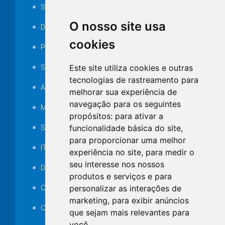
Serviços ISS-E
O nosso site usa
Decretos
cookies
Portarias
Este site utiliza cookies e outras
SAMAE
tecnologias de rastreamento para
Audiência pública
melhorar sua experiência de
navegação para os seguintes
MANUTENÇÃO DE ILUMINAÇÃO PÚBLICA
propósitos:
para ativar a
funcionalidade básica do site
,
Serviços Técnicos TI
para proporcionar uma melhor
ITR
experiência no site
,
para medir o
seu interesse nos nossos
Desapropriações
produtos e serviços e para
personalizar as interações de
Catalogo Eletrônico de Padronização
marketing
,
para exibir anúncios
Consórcios Municipais
que sejam mais relevantes para
você
.