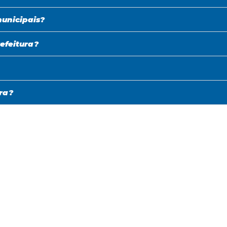
municipais?
efeitura?
ra?