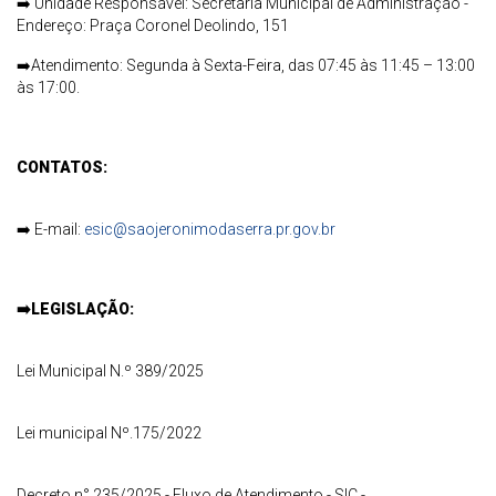
➡️
Unidade Responsável: Secretaria Municipal de Administração -
Endereço: Praça Coronel Deolindo, 151
➡️
Atendimento: Segunda à Sexta-Feira, das 07:45 às 11:45 – 13:00
às 17:00.
CONTATOS:
➡️
E-mail:
esic@saojeronimodaserra.pr.gov.br
➡️
LEGISLAÇÃO:
Lei Municipal N.º 389/2025
Lei municipal Nº.175/2022
Decreto n° 235/2025 - Fluxo de Atendimento - SIC -