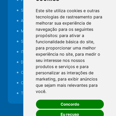
Portarias
Este site utiliza cookies e outras
SAMAE
tecnologias de rastreamento para
Audiência pública
melhorar sua experiência de
navegação para os seguintes
MANUTENÇÃO DE ILUMINAÇÃO PÚBLICA
propósitos:
para ativar a
funcionalidade básica do site
,
Serviços Técnicos TI
para proporcionar uma melhor
ITR
experiência no site
,
para medir o
seu interesse nos nossos
Desapropriações
produtos e serviços e para
personalizar as interações de
Catalogo Eletrônico de Padronização
marketing
,
para exibir anúncios
Consórcios Municipais
que sejam mais relevantes para
você
.
Telefones Úteis
Concordo
Eu recuso