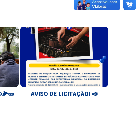
🌽🥒
AVISO DE LICITAÇÃO! 📣