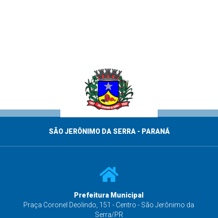
SÃO JERÔNIMO DA SERRA - PARANÁ
Prefeitura Municipal
s
Praça Coronel Deolindo, 151 - Centro - São Jerônimo da
Serra/PR