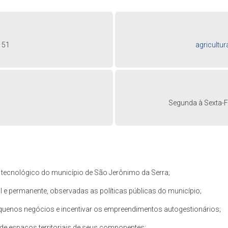
151
agricultu
Segunda à Sexta-Fe
e tecnológico do município de São Jerônimo da Serra;
al e permanente, observadas as políticas públicas do município;
quenos negócios e incentivar os empreendimentos autogestionários;
de espaços territoriais de seus componentes;