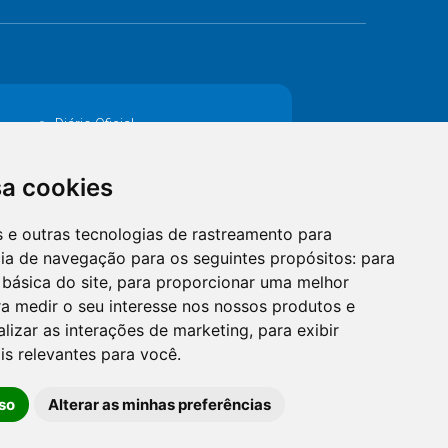
Diário Oficial
Decretos
sa cookies
MANUTENÇÃO DE ILUMINAÇÃO PÚBLICA
es e outras tecnologias de rastreamento para
Catalogo Eletrônico de Padronização
cia de navegação para os seguintes propósitos:
para
 básica do site
,
para proporcionar uma melhor
a medir o seu interesse nos nossos produtos e
alizar as interações de marketing
,
para exibir
is relevantes para você
.
so
Alterar as minhas preferências