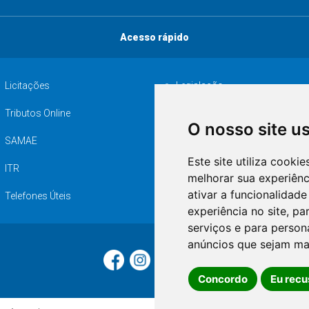
Acesso rápido
Licitações
Legislação
Tributos Online
Serviços ISS-E
O nosso site u
SAMAE
Audiência pública
Este site utiliza cooki
ITR
Desapropriações
melhorar sua experiên
ativar a funcionalidade
Telefones Úteis
experiência no site
,
par
serviços e para person
anúncios que sejam ma
Concordo
Eu recu