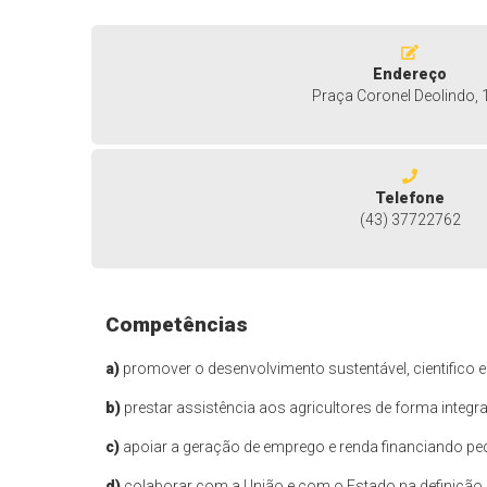
Endereço
Praça Coronel Deolindo, 
Telefone
(43) 37722762
Competências
a)
promover o desenvolvimento sustentável, cientifico 
b)
prestar assistência aos agricultores de forma integr
c)
apoiar a geração de emprego e renda financiando pe
d)
colaborar com a União e com o Estado na definição 