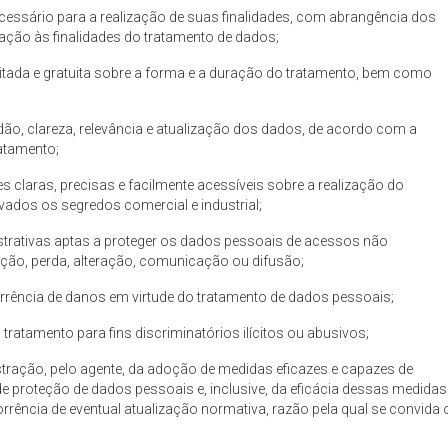
cessário para a realização de suas finalidades, com abrangência dos
ação às finalidades do tratamento de dados;
cilitada e gratuita sobre a forma e a duração do tratamento, bem como
atidão, clareza, relevância e atualização dos dados, de acordo com a
ratamento;
es claras, precisas e facilmente acessíveis sobre a realização do
vados os segredos comercial e industrial;
strativas aptas a proteger os dados pessoais de acessos não
ruição, perda, alteração, comunicação ou difusão;
rrência de danos em virtude do tratamento de dados pessoais;
tratamento para fins discriminatórios ilícitos ou abusivos;
ração, pelo agente, da adoção de medidas eficazes e capazes de
proteção de dados pessoais e, inclusive, da eficácia dessas medidas
orrência de eventual atualização normativa, razão pela qual se convida 