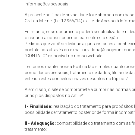
informações pessoais.
A presente política de privacidade foi elaborada com base
Civil da Internet (Lei 12.965/14) e a Lei de Acesso à Inform
Entretanto, esse documento poderá ser atualizado em deco
o usuário a consultar periodicamente esta seção.
Pedimos que você se dedique alguns instantes a conhecer
contate-nos através do e-mail
ouvidoria@saojeronimodase
“CONTATO” disponível no nosso website.
Tentamos manter nossa Política tão simples quanto possív
como dados pessoais, tratamento de dados, titular de dad
entenda estes conceitos-chaves descritos no tópico 2.
Além disso, o site se compromete a cumprir as normas pre
princípios dispostos no Art. 6º:
I - Finalidade:
realização do tratamento para propósitos le
possibilidade de tratamento posterior de forma incompatí
II - Adequação:
compatibilidade do tratamento com as fi
tratamento;