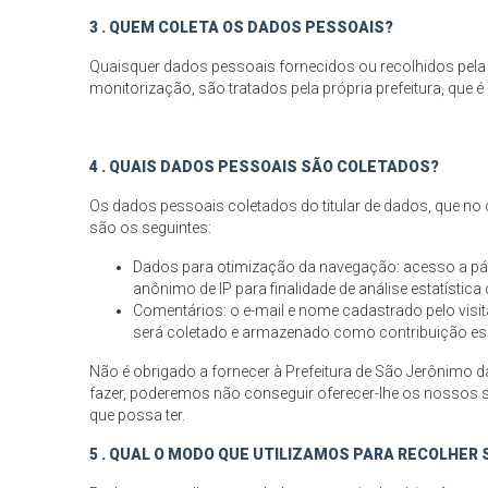
3 . QUEM COLETA OS DADOS PESSOAIS?
Quaisquer dados pessoais fornecidos ou recolhidos pela P
monitorização, são tratados pela própria prefeitura, que 
4 . QUAIS DADOS PESSOAIS SÃO COLETADOS?
Os dados pessoais coletados do titular de dados, que no c
são os seguintes:
Dados para otimização da navegação: acesso a pág
anônimo de IP para finalidade de análise estatística
Comentários: o e-mail e nome cadastrado pelo visi
será coletado e armazenado como contribuição espo
Não é obrigado a fornecer à Prefeitura de São Jerônimo 
fazer, poderemos não conseguir oferecer-lhe os nossos s
que possa ter.
5 . QUAL O MODO QUE UTILIZAMOS PARA RECOLHER