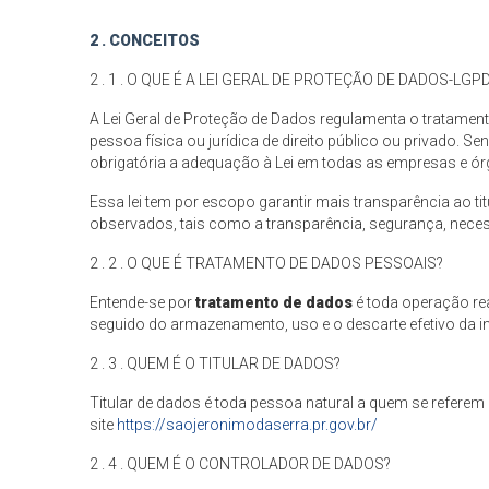
2 . CONCEITOS
2 . 1 . O QUE É A LEI GERAL DE PROTEÇÃO DE DADOS-LGP
A Lei Geral de Proteção de Dados regulamenta o tratamento
pessoa física ou jurídica de direito público ou privado.
obrigatória a adequação à Lei em todas as empresas e ór
Essa lei tem por escopo garantir mais transparência ao ti
observados, tais como a transparência, segurança, nece
2 . 2 . O QUE É TRATAMENTO DE DADOS PESSOAIS?
Entende-se por
tratamento de dados
é toda operação r
seguido do armazenamento, uso e o descarte efetivo da 
2 . 3 . QUEM É O TITULAR DE DADOS?
Titular de dados é toda pessoa natural a quem se refere
site
https://saojeronimodaserra.pr.gov.br/
2 . 4 . QUEM É O CONTROLADOR DE DADOS?