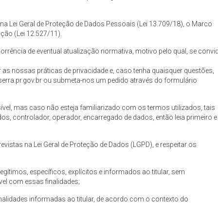
 na Lei Geral de Proteção de Dados Pessoais (Lei 13.709/18), o Marco
ação (Lei 12.527/11).
rrência de eventual atualização normativa, motivo pelo qual, se convi
 as nossas práticas de privacidade e, caso tenha quaisquer questões,
rra.pr.gov.br
ou submeta-nos um pedido através do formulário
el, mas caso não esteja familiarizado com os termos utilizados, tais
os, controlador, operador, encarregado de dados, então leia primeiro e
vistas na Lei Geral de Proteção de Dados (LGPD), e respeitar os
gítimos, específicos, explícitos e informados ao titular, sem
vel com essas finalidades;
nalidades informadas ao titular, de acordo com o contexto do