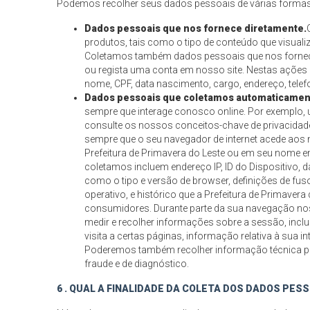
Podemos recolher seus dados pessoais de várias formas
Dados pessoais que nos fornece diretamente.
produtos, tais como o tipo de conteúdo que visuali
Coletamos também dados pessoais que nos fornece
ou regista uma conta em nosso site. Nestas ações
nome, CPF, data nascimento, cargo, endereço, telefo
Dados pessoais que coletamos automaticamen
sempre que interage conosco online. Por exemplo, 
consulte os nossos conceitos-chave de privacidad
sempre que o seu navegador de internet acede aos 
Prefeitura de Primavera do Leste ou em seu nome 
coletamos incluem endereço IP, ID do Dispositivo, 
como o tipo e versão de browser, definições de fuso 
operativo, e histórico que a Prefeitura de Primaver
consumidores. Durante parte da sua navegação nos
medir e recolher informações sobre a sessão, incl
visita a certas páginas, informação relativa à sua 
Poderemos também recolher informação técnica para 
fraude e de diagnóstico.
6 . QUAL A FINALIDADE DA COLETA DOS DADOS PES