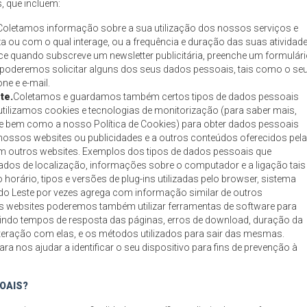
, que incluem:
Coletamos informação sobre a sua utilização dos nossos serviços e
za ou com o qual interage, ou a frequência e duração das suas atividade
 quando subscreve um newsletter publicitária, preenche um formulár
 poderemos solicitar alguns dos seus dados pessoais, tais como o se
ne e e-mail.
te.
Coletamos e guardamos também certos tipos de dados pessoais
utilizamos cookies e tecnologias de monitorização (para saber mais,
e bem como a nosso Política de Cookies) para obter dados pessoais
nossos websites ou publicidades e a outros conteúdos oferecidos pel
em outros websites. Exemplos dos tipos de dados pessoais que
dados de localização, informações sobre o computador e a ligação tais
horário, tipos e versões de plug-ins utilizadas pelo browser, sistema
a do Leste por vezes agrega com informação similar de outros
 websites poderemos também utilizar ferramentas de software para
uindo tempos de resposta das páginas, erros de download, duração da
interação com elas, e os métodos utilizados para sair das mesmas.
nos ajudar a identificar o seu dispositivo para fins de prevenção à
SOAIS?