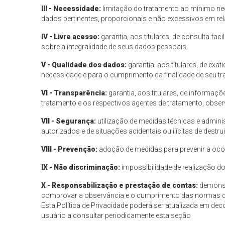
III - Necessidade:
limitação do tratamento ao mínimo ne
dados pertinentes, proporcionais e não excessivos em rel
IV - Livre acesso:
garantia, aos titulares, de consulta fa
sobre a integralidade de seus dados pessoais;
V - Qualidade dos dados:
garantia, aos titulares, de ex
necessidade e para o cumprimento da finalidade de seu t
VI - Transparência:
garantia, aos titulares, de informaçõ
tratamento e os respectivos agentes de tratamento, obser
VII - Segurança:
utilização de medidas técnicas e admini
autorizados e de situações acidentais ou ilícitas de dest
VIII - Prevenção:
adoção de medidas para prevenir a oco
IX - Não discriminação:
impossibilidade de realização do 
X - Responsabilização e prestação de contas:
demonst
comprovar a observância e o cumprimento das normas de 
Esta Política de Privacidade poderá ser atualizada em dec
usuário a consultar periodicamente esta seção