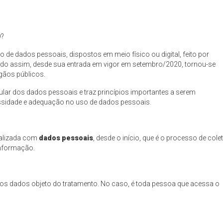
D?
 de dados pessoais, dispostos em meio físico ou digital, feito por
 Sendo assim, desde sua entrada em vigor em setembro/2020, tornou-se
gãos públicos.
tular dos dados pessoais e traz princípios importantes a serem
ssidade e adequação no uso de dados pessoais.
ealizada com
dados pessoais
, desde o início, que é o processo de colet
informação.
m os dados objeto do tratamento. No caso, é toda pessoa que acessa o