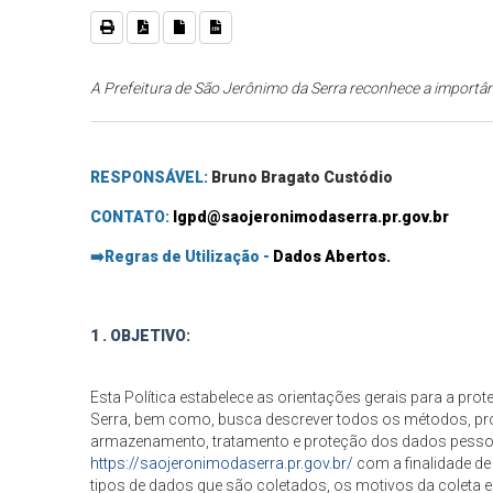
A Prefeitura de São Jerônimo da Serra reconhece a importân
RESPONSÁVEL:
Bruno Bragato Custódio
CONTATO:
lgpd@saojeronimodaserra.pr.gov.br
➡️
Regras de Utilização -
Dados Abertos.
1 . OBJETIVO:
Esta Política estabelece as orientações gerais para a pr
Serra, bem como, busca descrever todos os métodos, pr
armazenamento, tratamento e proteção dos dados pessoai
https://saojeronimodaserra.pr.gov.br/
com a finalidade de
tipos de dados que são coletados, os motivos da coleta 