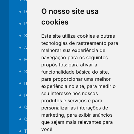
O nosso site usa
Decretos
cookies
Portarias
Este site utiliza cookies e outras
SAMAE
tecnologias de rastreamento para
Audiência pública
melhorar sua experiência de
navegação para os seguintes
MANUTENÇÃO DE ILUMINAÇÃO PÚBLICA
propósitos:
para ativar a
funcionalidade básica do site
,
Serviços Técnicos TI
para proporcionar uma melhor
ITR
experiência no site
,
para medir o
seu interesse nos nossos
Desapropriações
produtos e serviços e para
personalizar as interações de
Catalogo Eletrônico de Padronização
marketing
,
para exibir anúncios
Consórcios Municipais
que sejam mais relevantes para
você
.
Telefones Úteis