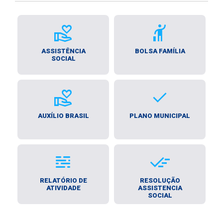
volunteer_activism
hail
ASSISTÊNCIA
BOLSA FAMÍLIA
SOCIAL
volunteer_activism
Done
AUXÍLIO BRASIL
PLANO MUNICIPAL
Mist
Sweep
RELATÓRIO DE
RESOLUÇÃO
ATIVIDADE
ASSISTENCIA
SOCIAL