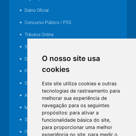
Diário Oficial
Concurso Público / PSS
Tributos Online
Serviços ISS-E
O nosso site usa
Decretos
cookies
Portarias
Este site utiliza cookies e outras
SAMAE
tecnologias de rastreamento para
Audiência pública
melhorar sua experiência de
navegação para os seguintes
MANUTENÇÃO DE ILUMINAÇÃO PÚBLICA
propósitos:
para ativar a
funcionalidade básica do site
,
Serviços Técnicos TI
para proporcionar uma melhor
ITR
experiência no site
,
para medir o