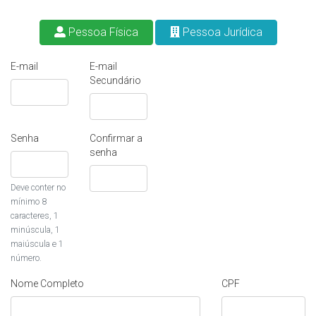
Pessoa Física
Pessoa Jurídica
E-mail
E-mail
Secundário
Senha
Confirmar a
senha
Deve conter no
mínimo 8
caracteres, 1
minúscula, 1
maiúscula e 1
número.
Nome Completo
CPF