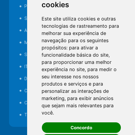
cookies
Portarias
Este site utiliza cookies e outras
SAMAE
tecnologias de rastreamento para
Audiência pública
melhorar sua experiência de
navegação para os seguintes
MANUTENÇÃO DE ILUMINAÇÃO PÚBLICA
propósitos:
para ativar a
funcionalidade básica do site
,
Serviços Técnicos TI
para proporcionar uma melhor
ITR
experiência no site
,
para medir o
seu interesse nos nossos
Desapropriações
produtos e serviços e para
personalizar as interações de
Catalogo Eletrônico de Padronização
marketing
,
para exibir anúncios
Consórcios Municipais
que sejam mais relevantes para
você
.
Telefones Úteis
Concordo