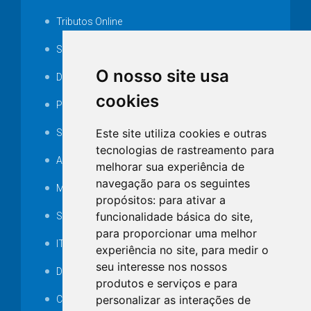
Tributos Online
Serviços ISS-E
O nosso site usa
Decretos
cookies
Portarias
Este site utiliza cookies e outras
SAMAE
tecnologias de rastreamento para
Audiência pública
melhorar sua experiência de
navegação para os seguintes
MANUTENÇÃO DE ILUMINAÇÃO PÚBLICA
propósitos:
para ativar a
funcionalidade básica do site
,
Serviços Técnicos TI
para proporcionar uma melhor
ITR
experiência no site
,
para medir o
seu interesse nos nossos
Desapropriações
produtos e serviços e para
personalizar as interações de
Catalogo Eletrônico de Padronização