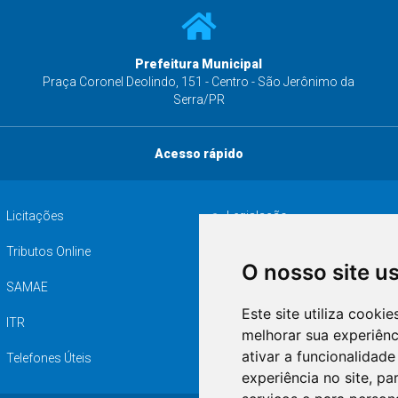
Prefeitura Municipal
s
Praça Coronel Deolindo, 151 - Centro - São Jerônimo da
Serra/PR
Acesso rápido
Licitações
Legislação
Tributos Online
Serviços ISS-E
O nosso site u
SAMAE
Audiência pública
Este site utiliza cooki
ITR
Desapropriações
melhorar sua experiên
ativar a funcionalidade
Telefones Úteis
experiência no site
,
par