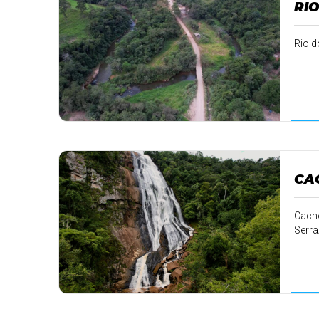
RIO
Rio d
CA
Cacho
Serr