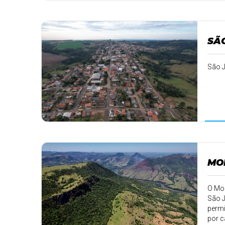
SÃ
São J
MO
O Mor
São J
permi
por c