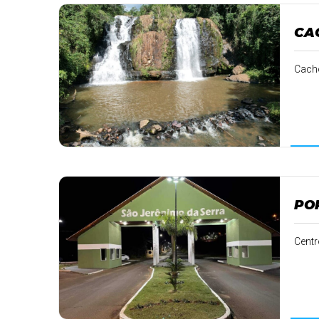
CA
Cacho
PO
Centr