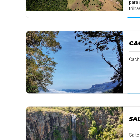
para 
trilh
CA
Cacho
SA
Salto