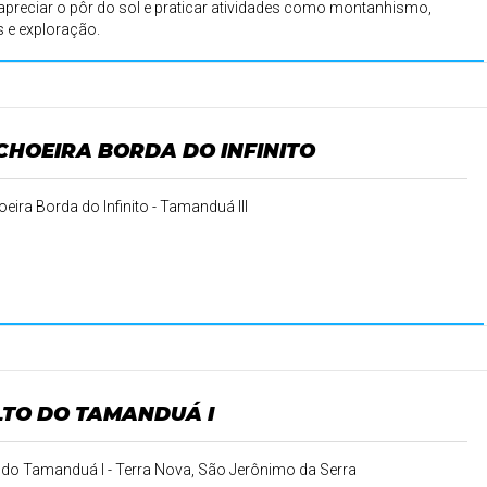
apreciar o pôr do sol e praticar atividades como montanhismo,
as e exploração.
CHOEIRA BORDA DO INFINITO
eira Borda do Infinito - Tamanduá III
LTO DO TAMANDUÁ I
 do Tamanduá I - Terra Nova, São Jerônimo da Serra