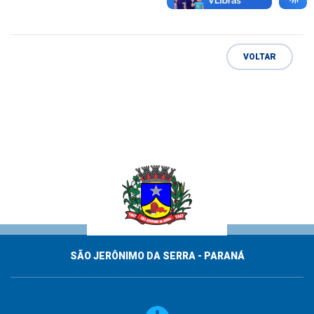
12 de fevereiro de 2026
PAA INDÍGENA. 🍊🥬🥕🍅🌽🥒
4 de agosto de 2026
AVISO DE LICITAÇÃO! 📣 PREGÃO ELETRÔNICO
042/2026
VOLTAR